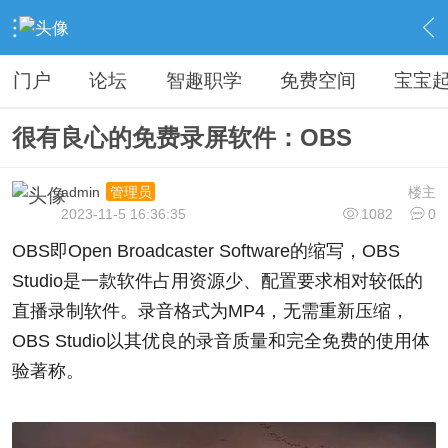
›
分享论坛
›
电脑技术
›
内容
门户
论坛
智趣职学
免费空间
宝宝
很有良心的免费录屏软件：OBS
admin
楼主
管理员
2023-11-5 16:36:35
1082
0
OBS即Open Broadcaster Software的缩写，OBS
Studio是一款软件占用资源少、配置要求相对较低的
直播录制软件。录音格式为MP4，无需重新压缩，
OBS Studio以其优良的录音质量和完全免费的使用体
验著称。