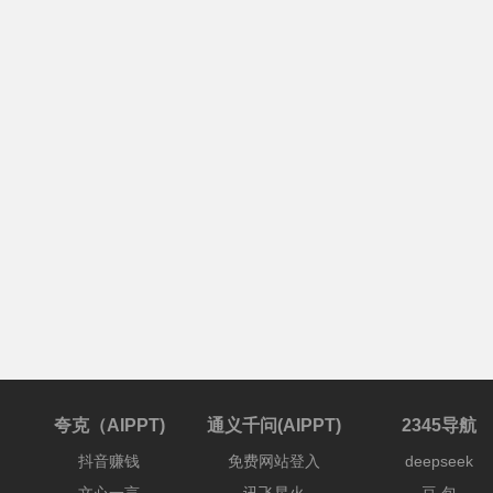
夸克（AIPPT)
通义千问(AIPPT)
2345导航
抖音赚钱
免费网站登入
deepseek